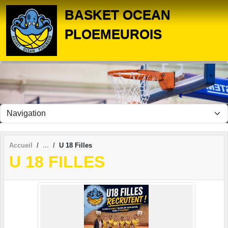
Panneau de gestion des cookies
BASKET OCEAN
PLOEMEUROIS
Accueil
U 18 Filles
U 18 FILLES