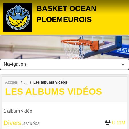
Panneau de gestion des cookies
BASKET OCEAN
PLOEMEUROIS
Accueil
Les albums vidéos
LES ALBUMS VIDÉOS
1 album vidéo
Divers
U 11M
3 vidéos