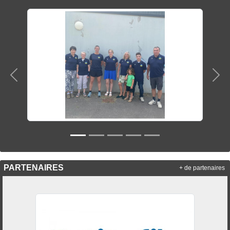
Précedent
Sui
PARTENAIRES
+ de partenaires