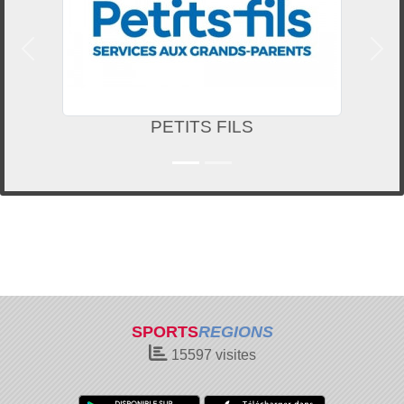
Précedent
Suiv
PETITS FILS
SPORTS
REGIONS
15597
visites